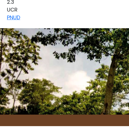
2.3
UCR
PNUD