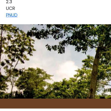
2.3
UCR
PNUD