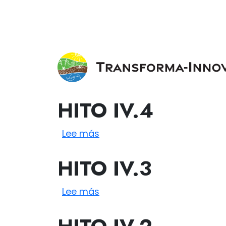
Pasar al contenido principal
HITO
IV.4
sobre IV.4
Lee más
HITO
IV.3
sobre IV.3
Lee más